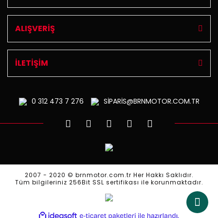
ALIŞVERİŞ
İLETİŞİM
0 312
473 7 276
SİPARİS@BRNMOTOR.COM.TR
2007 - 2020 © brnmotor.com.tr Her Hakkı Saklıdır.
Tüm bilgileriniz 256Bit SSL sertifikası ile korunmaktadır.
ile
ideasoft
e-