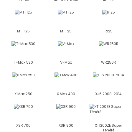
MT-125
MT-25
R125
T-Max 530
V-Max
WR250R
X Max 250
X Max 400
XJ6 2008-2014
XSR 700
XSR 900
XT1200ZE Super
Ténéré