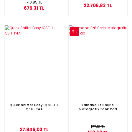
710,85 TL
22.706,83 TL
675,31 TL
%15
Quick Shifter Easy iQSE-1 +
Yamaha Fz8 Serisi
QSH-P4A
Motografix Tank Pad
177,18 TL
27.846,03 TL