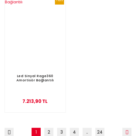
Yeni
Led Sinyal Rage360
Amortisör Bağlantılı
7.213,90 TL
1
2
3
4
..
24