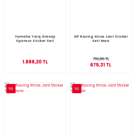
Yamaha Yarış Grenajı
GP Racing Xmax Jant Sticker
Sponsor Sticker Seti
Seti Mavi
710,85 TL
1.888,20 TL
675,31 TL
%5
%5