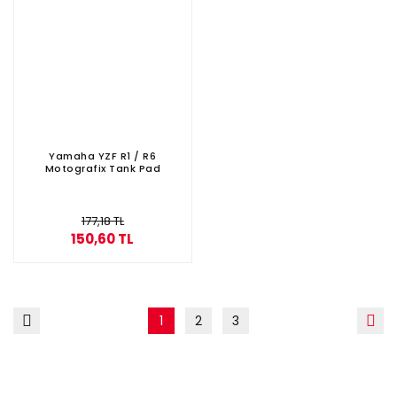
Yamaha YZF R1 / R6
Motografix Tank Pad
177,18 TL
150,60 TL
1
2
3