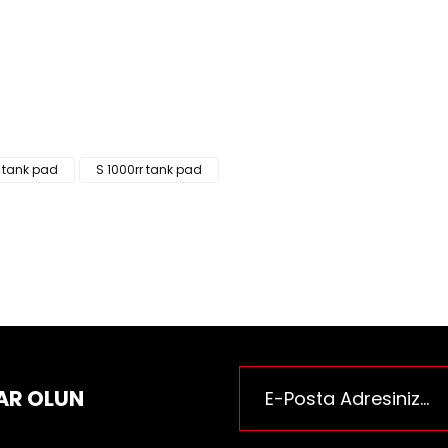
ün fiyat bilgisi, resim, ürün açıklamalarında ve diğer konularda yeter
za iletebilirsiniz.
Bu ürüne ilk yorumu siz yapı
e önerileriniz için teşekkür ederiz.
n resmi kalitesiz, bozuk veya görüntülenemiyor.
Yorum Yaz
n açıklamasında eksik bilgiler bulunuyor.
n bilgilerinde hatalar bulunuyor.
 tank pad
S 1000rr tank pad
n fiyatı diğer sitelerden daha pahalı.
rüne benzer farklı alternatifler olmalı.
Gönder
AR OLUN