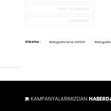
Bu ürün
tarafımı
TAKSIT SEÇENEKLERI
Görüş v
ÖNERILERINIZ
Ürü
Ürü
Ürü
Etiketler :
Motografix bmw s1000rr
Motografix
Ürü
Bu ü
KAMPANYALARIMIZDAN
HABERD