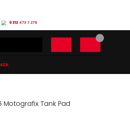
0 312
473 7 276
ĞAZA
6 Motografix Tank Pad