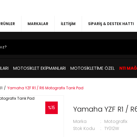
 ÜRÜNLER
MARKALAR
İLETİŞİM
SİPARİŞ & DESTEK HATTI
LARI
MOTOSİKLET EKİPMANLARI
MOTOSİKLETİME ÖZEL
N11 MA
01
Yamaha YZF R1 / R6 Motografix Tank Pad
Yamaha YZF R1 / R
%15
Marka
Motografix
Stok Kodu
TY012W