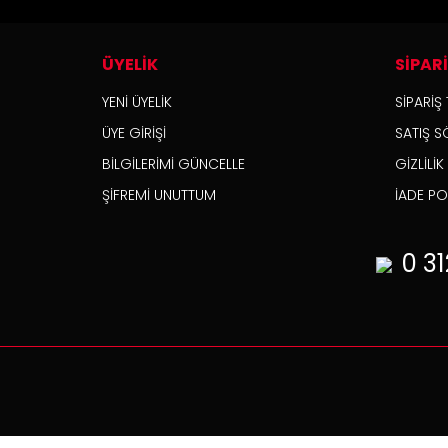
ÜYELİK
SİPAR
YENİ ÜYELİK
SİPARİŞ 
ÜYE GİRİŞİ
SATIŞ S
BİLGİLERİMİ GÜNCELLE
GİZLİLİ
ŞİFREMİ UNUTTUM
İADE POL
0 31