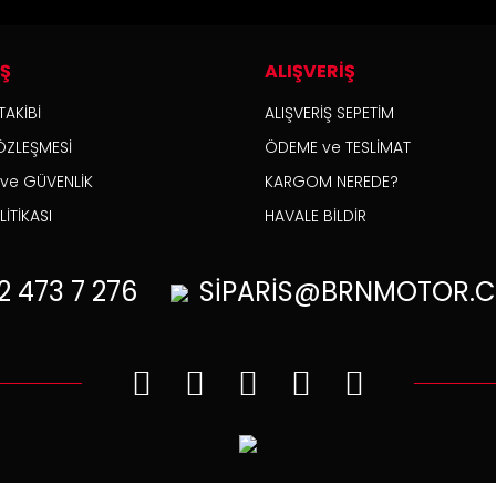
İŞ
ALIŞVERİŞ
TAKİBİ
ALIŞVERİŞ SEPETİM
ÖZLEŞMESİ
ÖDEME ve TESLİMAT
K ve GÜVENLİK
KARGOM NEREDE?
İTİKASI
HAVALE BİLDİR
2
473 7 276
SİPARİS@BRNMOTOR.C