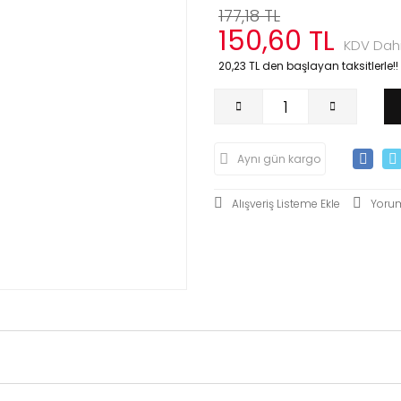
177,18 TL
150,60 TL
KDV Dahi
20,23 TL den başlayan taksitlerle!!
Aynı gün kargo
Yoru