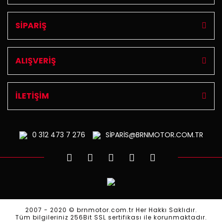
SİPARİŞ
ALIŞVERİŞ
İLETİŞİM
0 312
473 7 276
SİPARİS@BRNMOTOR.COM.TR
2007 - 2020 © brnmotor.com.tr Her Hakkı Saklıdır.
Tüm bilgileriniz 256Bit SSL sertifikası ile korunmaktadır.