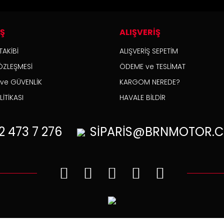
İŞ
ALIŞVERİŞ
TAKİBİ
ALIŞVERİŞ SEPETİM
ÖZLEŞMESİ
ÖDEME ve TESLİMAT
K ve GÜVENLİK
KARGOM NEREDE?
İTİKASI
HAVALE BİLDİR
2
473 7 276
SİPARİS@BRNMOTOR.C