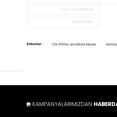
TAKSIT SEÇENEKLERI
Bu ürün
tarafımı
ÖNERILERINIZ
Görüş v
Ürü
Ürü
Etiketler :
Cbr 1000xx amortisör keçesi
Honda 
Ürü
Ürü
Bu ü
KAMPANYALARIMIZDAN
HABERD