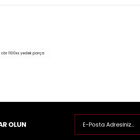
ün fiyat bilgisi, resim, ürün açıklamalarında ve diğer konularda yeter
za iletebilirsiniz.
Bu ürüne ilk yorumu siz yapı
e önerileriniz için teşekkür ederiz.
n resmi kalitesiz, bozuk veya görüntülenemiyor.
Yorum Yaz
n açıklamasında eksik bilgiler bulunuyor.
cbr 1100xx yedek parça
n bilgilerinde hatalar bulunuyor.
n fiyatı diğer sitelerden daha pahalı.
rüne benzer farklı alternatifler olmalı.
Gönder
AR OLUN