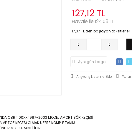
127,12 TL
Havale ile 124,58 TL
17,07 TL den başlayan taksitlerle!!
Aynı gün kargo
Yoru
NDA CBR 1100XX 1997-2003 MODEL AMORTİSÖR KEÇESİ
Ğ VE TOZ KEÇESİ OLMAK ÜZERE KOMPLE TAKIM
ÜNLERİMİZ GARANTİLİDİR