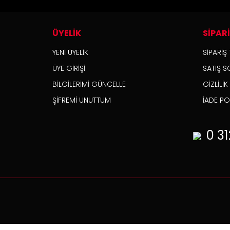
ÜYELİK
SİPAR
YENİ ÜYELİK
SİPARİŞ 
ÜYE GİRİŞİ
SATIŞ S
BİLGİLERİMİ GÜNCELLE
GİZLİLİ
ŞİFREMİ UNUTTUM
İADE POL
0 31