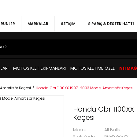
 ÜRÜNLER
MARKALAR
İLETİŞİM
SİPARİŞ & DESTEK HATTI
LARI
MOTOSİKLET EKİPMANLARI
MOTOSİKLETİME ÖZEL
N11 MA
Amortisör Keçesi
Honda Cbr 1100XX 1997-2003 Model Amortisör Keçesi
Honda Cbr 1100XX 
Keçesi
Marka
All Balls
Stok Kodu
56-133-1-XX