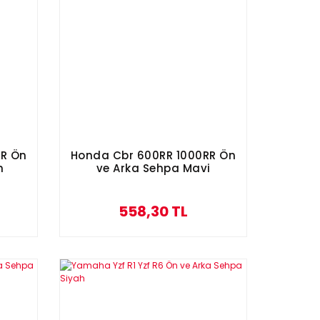
RR Ön
Honda Cbr 600RR 1000RR Ön
h
ve Arka Sehpa Mavi
558,30 TL