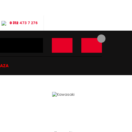
0 312
473 7 276
ĞAZA