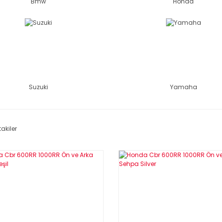
Bmw
Honda
Suzuki
Yamaha
akiler