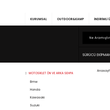
KURUMSAL
OUTDOOR&KAMP
İNDİRİMLİ
SÜRÜCÜ EKİPMAN
Anasayf
MOTOSIKLET ÖN VE ARKA SEHPA
Bmw
Honda
Kawasaki
Suzuki