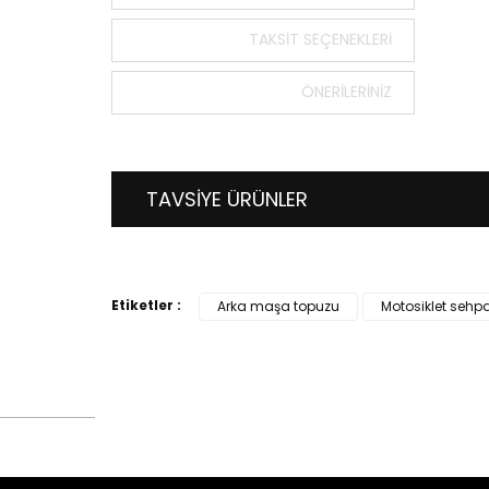
Bu ürün
TAKSIT SEÇENEKLERI
tarafımı
Görüş v
ÖNERILERINIZ
Ürü
Ürü
Ürü
TAVSİYE ÜRÜNLER
Ürü
Bu ü
Etiketler :
Arka maşa topuzu
Motosiklet sehp