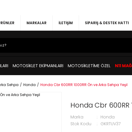
 ÜRÜNLER
MARKALAR
İLETİŞİM
SİPARİŞ & DESTEK HATTI
LARI
MOTOSİKLET EKİPMANLARI
MOTOSİKLETİME ÖZEL
N11 MA
 Arka Sehpa
Honda
Honda Cbr 600RR 1000RR Ön ve Arka Sehpa Yeşil
Honda Cbr 600RR 1
Marka
Honda
Stok Kodu
GKRTUV37