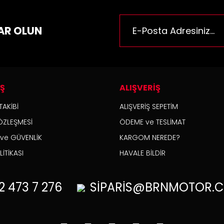
AR OLUN
İŞ
ALIŞVERİŞ
TAKİBİ
ALIŞVERİŞ SEPETİM
ÖZLEŞMESİ
ÖDEME ve TESLİMAT
K ve GÜVENLİK
KARGOM NEREDE?
Honda Cbr 600RR 1000RR Ön ve Arka 
İTİKASI
HAVALE BİLDİR
pa Turuncu
558,30 TL
2
473 7 276
SİPARİS@BRNMOTOR.C