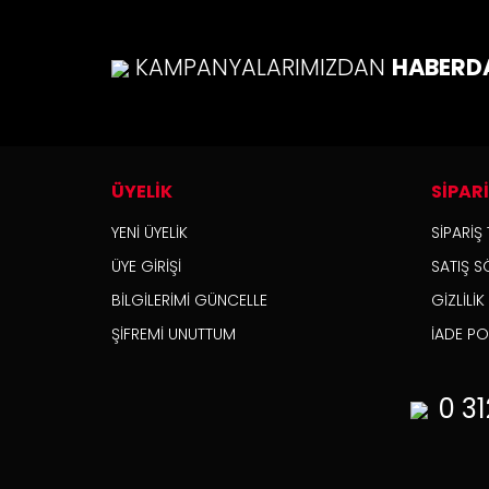
KAMPANYALARIMIZDAN
HABERD
ÜYELİK
SİPAR
YENİ ÜYELİK
SİPARİŞ 
ÜYE GİRİŞİ
SATIŞ S
BİLGİLERİMİ GÜNCELLE
GİZLİLİ
ŞİFREMİ UNUTTUM
İADE POL
Honda Cbr 600RR 1000RR Ön ve Arka Seh
0 31
558,30 TL