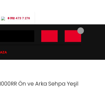
0 312
473 7 276
ĞAZA
000RR Ön ve Arka Sehpa Yeşil