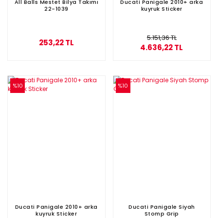
All Balls Mestet Bilya Takımı
Ducati Panigale 2010+ arka
22-1039
kuyruk Sticker
5.151,36 TL
253,22 TL
4.636,22 TL
%10
%10
Ducati Panigale 2010+ arka
Ducati Panigale Siyah
kuyruk Sticker
Stomp Grip