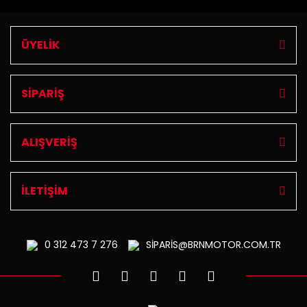
ÜYELİK
SİPARİŞ
ALIŞVERİŞ
İLETİŞİM
0 312
473 7 276
SİPARİS@BRNMOTOR.COM.TR