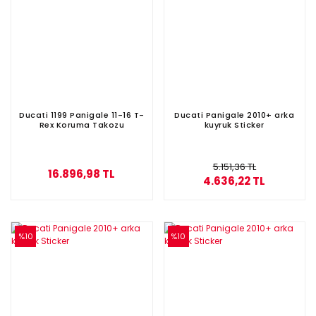
Ducati 1199 Panigale 11-16 T-
Ducati Panigale 2010+ arka
Rex Koruma Takozu
kuyruk Sticker
5.151,36 TL
16.896,98 TL
4.636,22 TL
%10
%10