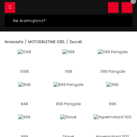
Anasayfa
MOTOSİKLETİME ÖZEL
Ducati
1098
1198
1199 Panigale
848
899 Panigale
996
999
Diavel
Hypermotard 1100