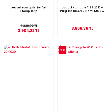
Ducati Panigale Şeffaf
Ducati Panıgale 1199 2012+
Stomp Grip
Puig Ön Siperlik Camı 5990W
4.338,02 TL
8.666,36 TL
3.904,22 TL
%10