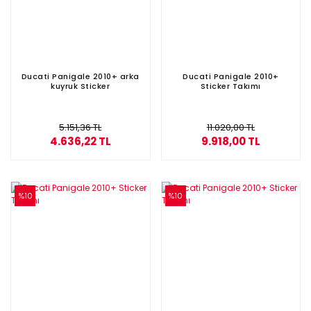
Ducati Panigale 2010+ arka
Ducati Panigale 2010+
kuyruk Sticker
Sticker Takımı
5.151,36 TL
11.020,00 TL
4.636,22 TL
9.918,00 TL
%10
%10