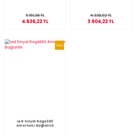
5.151,36 TL
4.338,02 TL
4.636,22 TL
3.904,22 TL
Yeni
Led Sinyal Rage360
Amortisör Bağlantılı