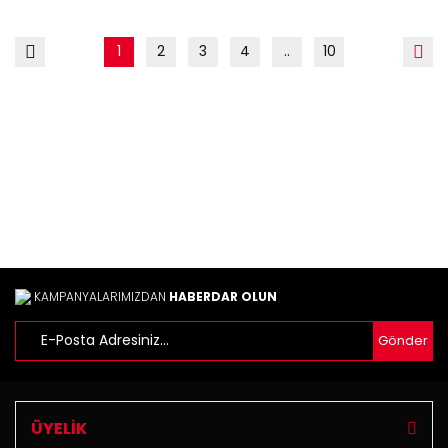
1
2
3
4
..
10
KAMPANYALARIMIZDAN
HABERDAR OLUN
Gönder
ÜYELİK