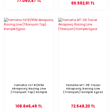
77.040,47 TL
65.592,91 TL
Yamaha Yzf R1/R1M
Yamaha MT-09 Tracer
Akrapoviç Racing Line
Akrapoviç Racing Line
(Titanyum Tüp) Komple
(Titanyum) Komple Egzoz
Egzoz
108.846,49 TL
72.548,20 TL