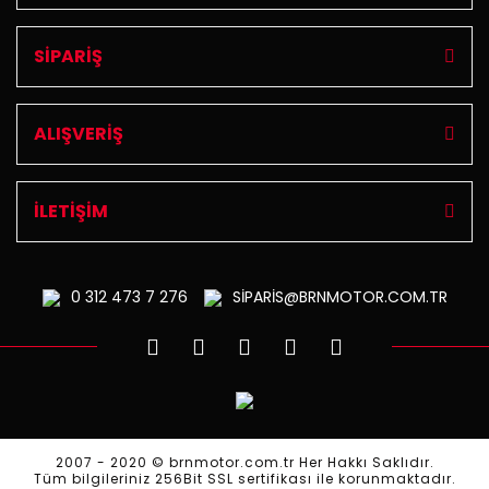
SİPARİŞ
ALIŞVERİŞ
İLETİŞİM
0 312
473 7 276
SİPARİS@BRNMOTOR.COM.TR
2007 - 2020 © brnmotor.com.tr Her Hakkı Saklıdır.
Tüm bilgileriniz 256Bit SSL sertifikası ile korunmaktadır.