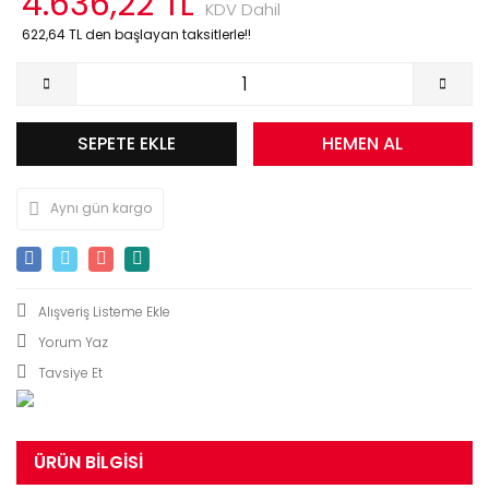
4.636,22 TL
KDV Dahil
622,64 TL den başlayan taksitlerle!!
SEPETE EKLE
HEMEN AL
Aynı gün kargo
Yorum Yaz
Tavsiye Et
ÜRÜN BILGISI