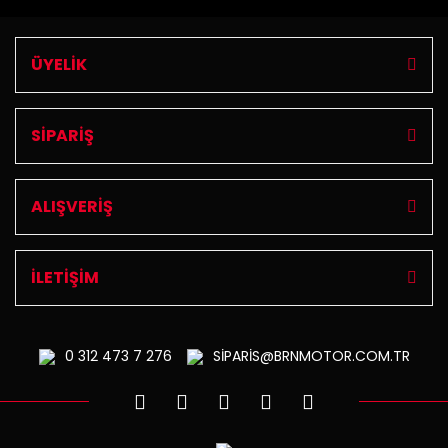
ÜYELİK
SİPARİŞ
ALIŞVERİŞ
İLETİŞİM
0 312
473 7 276
SİPARİS@BRNMOTOR.COM.TR