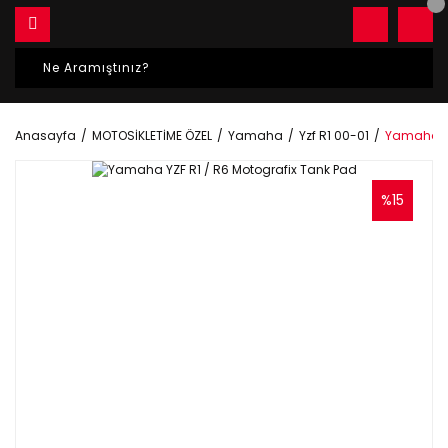
Anasayfa
MOTOSİKLETİME ÖZEL
Yamaha
Yzf R1 00-01
Yamaha YZ
%15