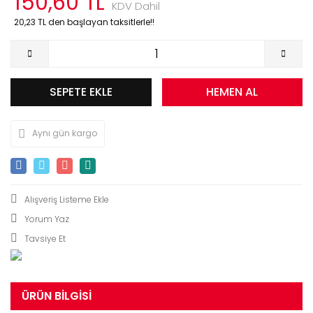
150,60 TL
KDV Dahil
20,23 TL den başlayan taksitlerle!!
SEPETE EKLE
HEMEN AL
Aynı gün kargo
Yorum Yaz
Tavsiye Et
ÜRÜN BILGISI