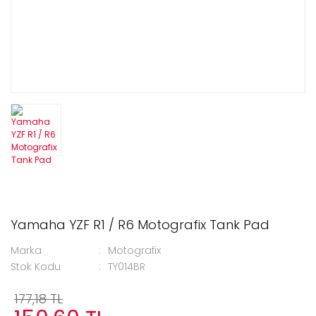
Yamaha YZF R1 / R6 Motografix Tank Pad
Marka
Motografix
Stok Kodu
TY014BR
177,18 TL