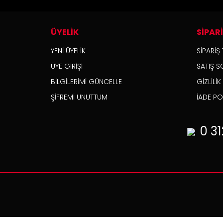
ÜYELİK
SİPAR
YENİ ÜYELİK
SİPARİŞ 
ÜYE GİRİŞİ
SATIŞ S
BİLGİLERİMİ GÜNCELLE
GİZLİLİ
ŞİFREMİ UNUTTUM
İADE POL
0 31