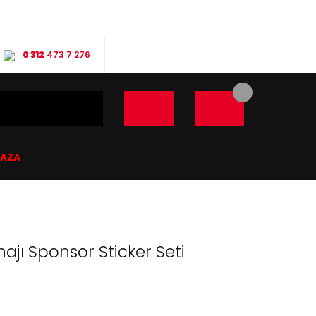
0 312
473 7 276
ĞAZA
jı Sponsor Sticker Seti