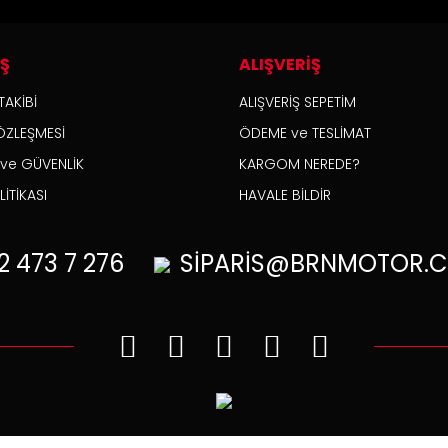
İŞ
ALIŞVERİŞ
TAKİBİ
ALIŞVERİŞ SEPETİM
ÖZLEŞMESİ
ÖDEME ve TESLİMAT
K ve GÜVENLİK
KARGOM NEREDE?
İTİKASI
HAVALE BİLDİR
2
473 7 276
SİPARİS@BRNMOTOR.C