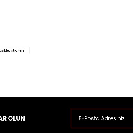
ün fiyat bilgisi, resim, ürün açıklamalarında ve diğer konularda yeter
za iletebilirsiniz.
Bu ürüne ilk yorumu siz yapı
e önerileriniz için teşekkür ederiz.
n resmi kalitesiz, bozuk veya görüntülenemiyor.
Yorum Yaz
n açıklamasında eksik bilgiler bulunuyor.
n bilgilerinde hatalar bulunuyor.
siklet stickers
n fiyatı diğer sitelerden daha pahalı.
rüne benzer farklı alternatifler olmalı.
Gönder
AR OLUN