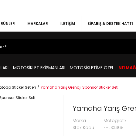
 ÜRÜNLER
MARKALAR
İLETİŞİM
SİPARİŞ & DESTEK HATTI
LARI
MOTOSİKLET EKİPMANLARI
MOTOSİKLETİME ÖZEL
N11 MA
toGp Sticker Setleri
Yamaha Yarış Grenajı Sponsor Sticker Seti
Yamaha Yarış Grena
Marka
Motografix
Stok Kodu
EHJSX468