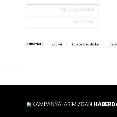
Bu ürün
tarafımı
TAKSIT SEÇENEKLERI
Görüş v
ÖNERILERINIZ
Ürü
Ürü
Ürü
Etiketler :
sticker
motosiklet sticker
moto
Ürü
Bu ü
KAMPANYALARIMIZDAN
HABERD