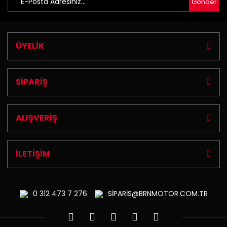
Gönder
ÜYELİK
SİPARİŞ
ALIŞVERİŞ
İLETİŞİM
0 312
473 7 276
SİPARİS@BRNMOTOR.COM.TR