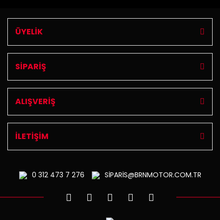
ÜYELİK
SİPARİŞ
ALIŞVERİŞ
İLETİŞİM
0 312
473 7 276
SİPARİS@BRNMOTOR.COM.TR