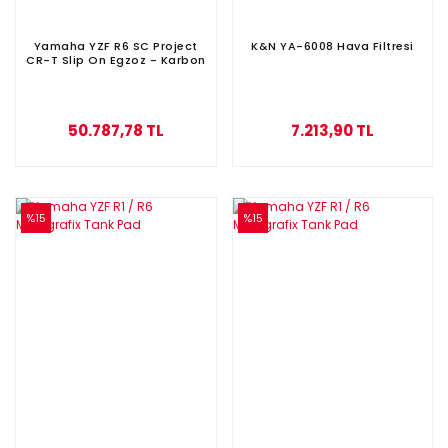
Yamaha YZF R6 SC Project
K&N YA-6008 Hava Filtresi
CR-T Slip On Egzoz - Karbon
50.787,78 TL
7.213,90 TL
%15
%15