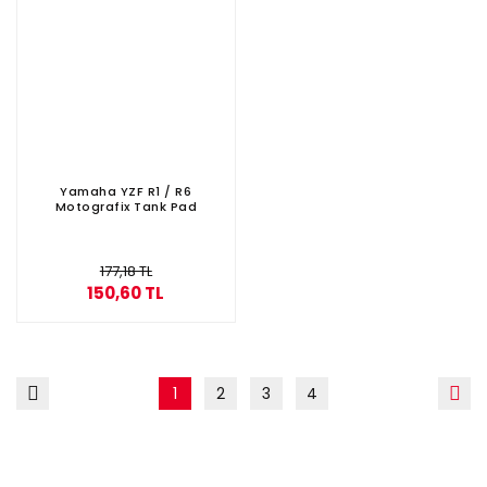
Yamaha YZF R1 / R6
Motografix Tank Pad
177,18 TL
150,60 TL
1
2
3
4