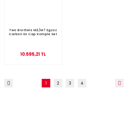
Two Brothers M2/M7 Egzoz
Carbon En Cap Komple Set
10.595,21 TL
1
2
3
4