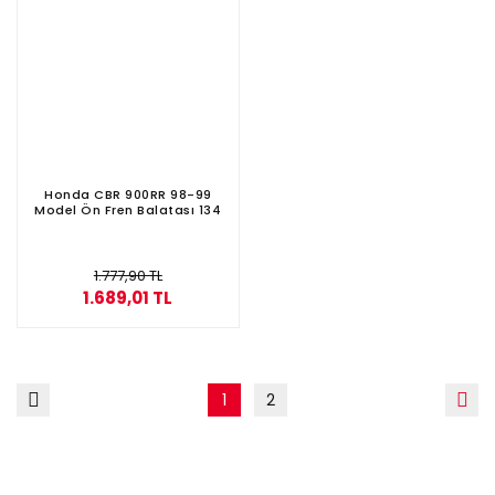
Honda CBR 900RR 98-99
Model Ön Fren Balatası 134
1.777,90 TL
1.689,01 TL
1
2