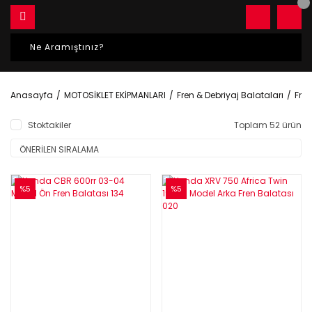
Anasayfa
MOTOSİKLET EKİPMANLARI
Fren & Debriyaj Balataları
Fren
Stoktakiler
Toplam 52 ürün
%5
%5