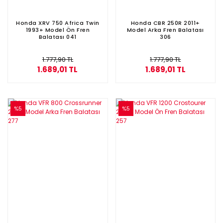
Honda XRV 750 Africa Twin
Honda CBR 250R 2011+
1993+ Model Ön Fren
Model Arka Fren Balatası
Balatası 041
306
1.777,90 TL
1.777,90 TL
1.689,01 TL
1.689,01 TL
%5
%5