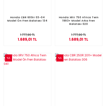
Honda CBR 600rr 03-04
Honda XRV 750 Africa Twin
Model Ön Fren Balatası 134
1993+ Model Arka Fren
Balatası 020
1.777,90 TL
1.777,90 TL
1.689,01 TL
1.689,01 TL
%5
%5