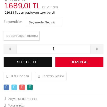
1.689,01 TL
KDV Dahil
226,83 TL den başlayan taksitlerle!!
Seçenekler
Beden Ölçü Tablosu
SEPETE EKLE
HEMEN AL
Hızlı Gönderi
Stoktan Teslim
Yorum Yaz