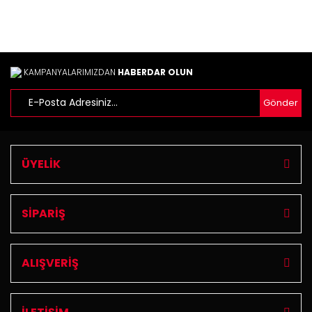
Ürün açıklamasında eksik bilgiler bulunuyor.
Ürün bilgilerinde hatalar bulunuyor.
Ürün fiyatı diğer sitelerden daha pahalı.
Bu ürüne benzer farklı alternatifler olmalı.
KAMPANYALARIMIZDAN
HABERDAR OLUN
Gönder
Gönder
ÜYELİK
SİPARİŞ
ALIŞVERİŞ