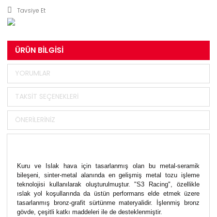
Tavsiye Et
ÜRÜN BILGISI
YORUMLAR
TAKSIT SEÇENEKLERI
ÖNERILERINIZ
Kuru ve Islak hava için tasarlanmış olan bu metal-seramik
bileşeni, sinter-metal alanında en gelişmiş metal tozu işleme
teknolojisi kullanılarak oluşturulmuştur. "S3 Racing", özellikle
ıslak yol koşullarında da üstün performans elde etmek üzere
tasarlanmış bronz-grafit sürtünme materyalidir. İşlenmiş bronz
gövde, çeşitli katkı maddeleri ile de desteklenmiştir.