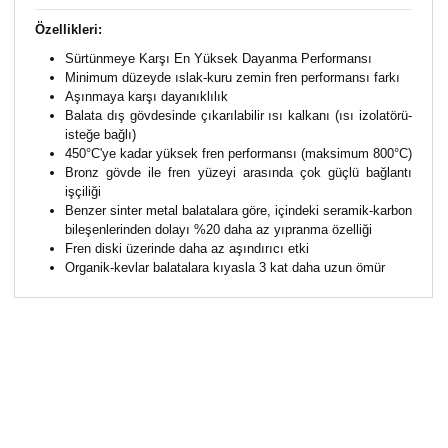
Özellikleri:
Sürtünmeye Karşı En Yüksek Dayanma Performansı
Minimum düzeyde ıslak-kuru zemin fren performansı farkı
Aşınmaya karşı dayanıklılık
Balata dış gövdesinde çıkarılabilir ısı kalkanı (ısı izolatörü-
isteğe bağlı)
450°C'ye kadar yüksek fren performansı (maksimum 800°C)
Bronz gövde ile fren yüzeyi arasında çok güçlü bağlantı
işçiliği
Benzer sinter metal balatalara göre, içindeki seramik-karbon
bileşenlerinden dolayı %20 daha az yıpranma özelliği
Fren diski üzerinde daha az aşındırıcı etki
Organik-kevlar balatalara kıyasla 3 kat daha uzun ömür
Bu ürünün fiyat bilgisi, resim, ürün açıklamalarında ve
diğer konularda yetersiz gördüğünüz noktaları öneri
Bu ürüne ilk yorumu siz yapın!
formunu kullanarak tarafımıza iletebilirsiniz.
Görüş ve önerileriniz için teşekkür ederiz.
Yorum Yaz
Ürün resmi kalitesiz, bozuk veya görüntülenemiyor.