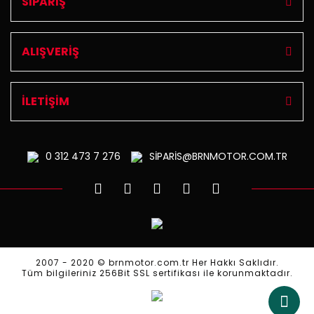
SİPARİŞ
ALIŞVERİŞ
İLETİŞİM
0 312
473 7 276
SİPARİS@BRNMOTOR.COM.TR
2007 - 2020 © brnmotor.com.tr Her Hakkı Saklıdır.
Tüm bilgileriniz 256Bit SSL sertifikası ile korunmaktadır.