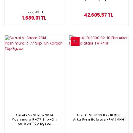
1.777,90 TL
42.605,57 TL
1.689,01 TL
%5
Suzuki V-Strom 2014
Suzuki DL 1000 02-10 Ebc
Yoshimura R-77 Slip-On
Arka Fren Balatası-FA174HH
Karbon Tüp Egzoz