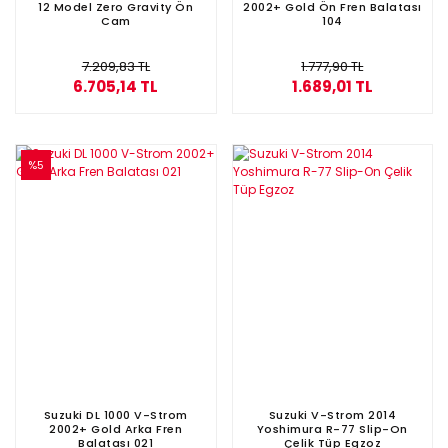
12 Model Zero Gravity Ön
2002+ Gold Ön Fren Balatası
Cam
104
7.209,83 TL
1.777,90 TL
6.705,14 TL
1.689,01 TL
%5
Suzuki DL 1000 V-Strom
Suzuki V-Strom 2014
2002+ Gold Arka Fren
Yoshimura R-77 Slip-On
Balatası 021
Çelik Tüp Egzoz