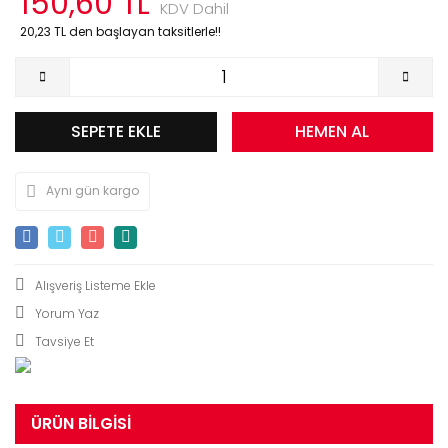
150,60 TL
KDV Dahil
20,23 TL den başlayan taksitlerle!!
SEPETE EKLE
HEMEN AL
Aynı gün kargo
Yorum Yaz
Tavsiye Et
ÜRÜN BILGISI