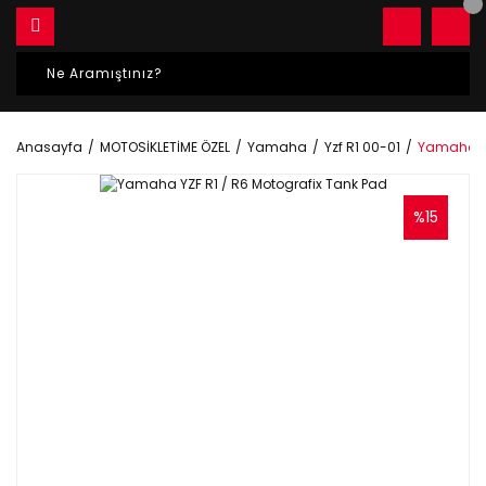
Anasayfa
MOTOSİKLETİME ÖZEL
Yamaha
Yzf R1 00-01
Yamaha YZ
%15