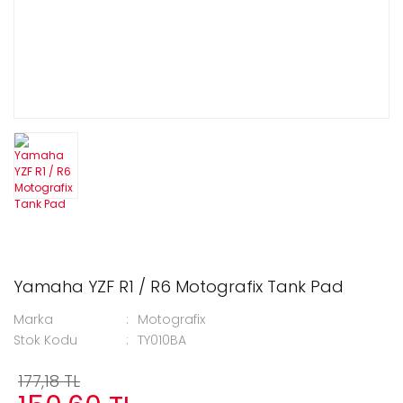
Yamaha YZF R1 / R6 Motografix Tank Pad
Marka
Motografix
Stok Kodu
TY010BA
177,18 TL