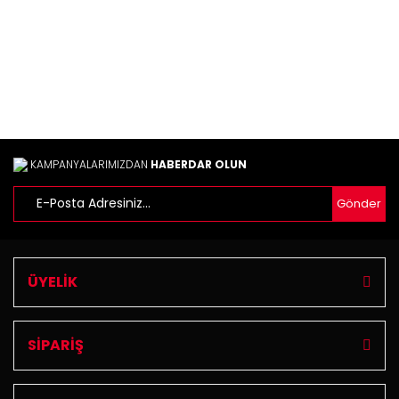
Ürün bilgilerinde hatalar bulunuyor.
Ürün fiyatı diğer sitelerden daha pahalı.
Bu ürüne benzer farklı alternatifler olmalı.
KAMPANYALARIMIZDAN
HABERDAR OLUN
Gönder
Gönder
ÜYELİK
SİPARİŞ