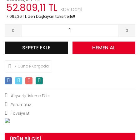
52.809,11 TL
KDV Dahil
7.092,26 TL den başlayan taksitlerle!!
SEPETE EKLE
HEMEN AL
7 Günde Kargoda
Yorum Yaz
Tavsiye Et
ÜRÜN BILGISI