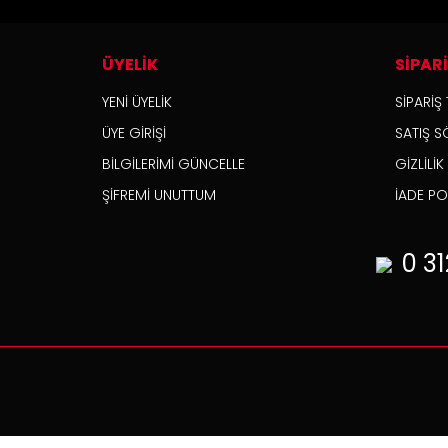
ÜYELİK
SİPAR
YENİ ÜYELİK
SİPARİŞ 
ÜYE GİRİŞİ
SATIŞ S
BİLGİLERİMİ GÜNCELLE
GİZLİLİ
ŞİFREMİ UNUTTUM
İADE POL
0 31