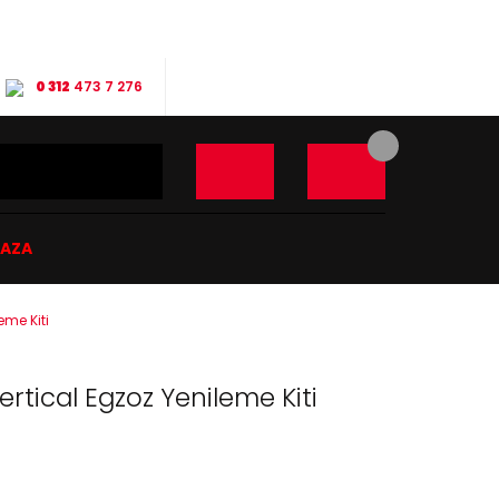
0 312
473 7 276
ĞAZA
eme Kiti
rtical Egzoz Yenileme Kiti