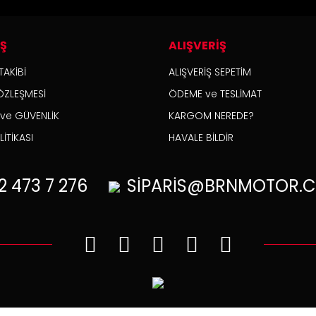
İŞ
ALIŞVERİŞ
TAKİBİ
ALIŞVERİŞ SEPETİM
ÖZLEŞMESİ
ÖDEME ve TESLİMAT
K ve GÜVENLİK
KARGOM NEREDE?
İTİKASI
HAVALE BİLDİR
2
473 7 276
SİPARİS@BRNMOTOR.C