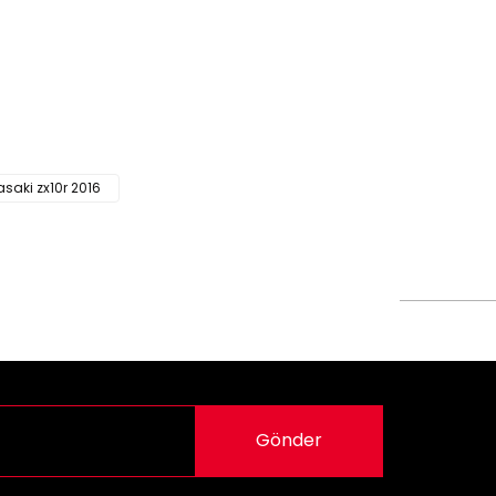
siz gördüğünüz noktaları öneri formunu kullanarak
n!
saki zx10r 2016
Gönder