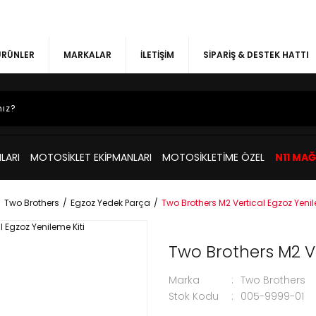
 ÜRÜNLER
MARKALAR
İLETİŞİM
SİPARİŞ & DESTEK HATTI
LARI
MOTOSİKLET EKİPMANLARI
MOTOSİKLETİME ÖZEL
N11 MA
Two Brothers
Egzoz Yedek Parça
Two Brothers M2 Vertical Egzoz Yenil
Two Brothers M2 Ve
Marka
Two Brothers
Stok Kodu
005-9999-01