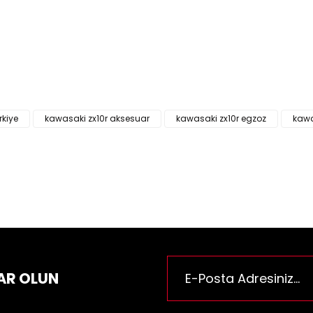
ün fiyat bilgisi, resim, ürün açıklamalarında ve diğer konularda yeter
za iletebilirsiniz.
Bu ürüne ilk yorumu siz yapı
e önerileriniz için teşekkür ederiz.
n resmi kalitesiz, bozuk veya görüntülenemiyor.
Yorum Yaz
n açıklamasında eksik bilgiler bulunuyor.
rkiye
kawasaki zx10r aksesuar
kawasaki zx10r egzoz
kawa
n bilgilerinde hatalar bulunuyor.
n fiyatı diğer sitelerden daha pahalı.
rüne benzer farklı alternatifler olmalı.
Gönder
AR OLUN