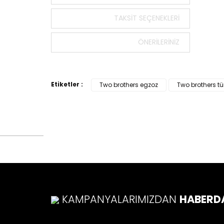
Bu ürün
TAKSIT SEÇENEKLERI
tarafımı
Görüş v
ÖNERILERINIZ
Ürü
Ürü
Etiketler :
Two brothers egzoz
Two brothers tü
Ürü
Ürü
Bu ü
KAMPANYALARIMIZDAN
HABERD