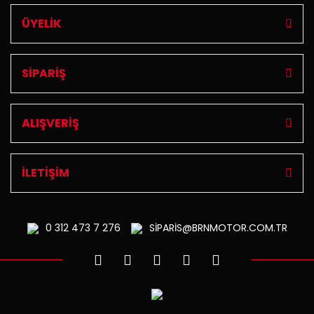
ÜYELİK
SİPARİŞ
ALIŞVERİŞ
İLETİŞİM
0 312
473 7 276
SİPARİS@BRNMOTOR.COM.TR