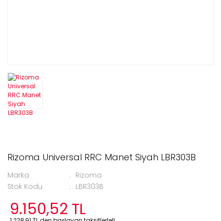
Rizoma Universal RRC Manet Siyah LBR303B
Marka
Rizoma
Stok Kodu
LBR303B
9.150,52 TL
1.228,91 TL den başlayan taksitlerle!!