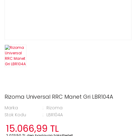
Rizoma Universal RRC Manet Gri LBR104A
Marka
Rizoma
Stok Kodu
LBR104A
15.066,99 TL
2.023,50 TL den başlayan taksitlerle!!