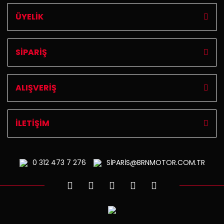
ÜYELİK
SİPARİŞ
ALIŞVERİŞ
İLETİŞİM
0 312
473 7 276
SİPARİS@BRNMOTOR.COM.TR