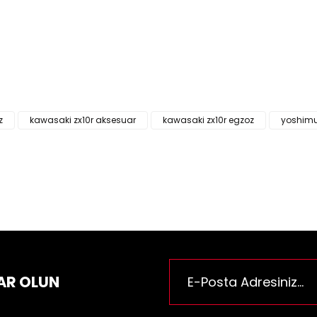
ün fiyat bilgisi, resim, ürün açıklamalarında ve diğer konularda yeter
za iletebilirsiniz.
Bu ürüne ilk yorumu siz yapı
e önerileriniz için teşekkür ederiz.
n resmi kalitesiz, bozuk veya görüntülenemiyor.
Yorum Yaz
n açıklamasında eksik bilgiler bulunuyor.
z
kawasaki zx10r aksesuar
kawasaki zx10r egzoz
yoshimur
n bilgilerinde hatalar bulunuyor.
n fiyatı diğer sitelerden daha pahalı.
rüne benzer farklı alternatifler olmalı.
Gönder
AR OLUN