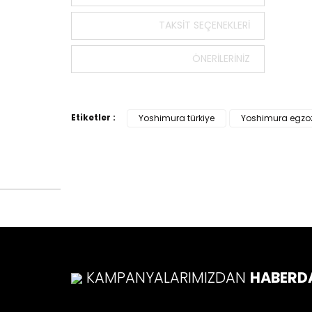
Bu ürün
TAKSIT SEÇENEKLERI
tarafımı
Görüş v
ÖNERILERINIZ
Ürü
Ürü
Etiketler :
Yoshimura türkiye
Yoshimura egzo
Ürü
Ürü
Bu ü
KAMPANYALARIMIZDAN
HABERD