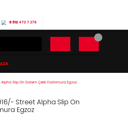
0 312
473 7 276
ĞAZA
 Alpha Slip On Sistem Çelik Yoshimura Egzoz
16/- Street Alpha Slip On
imura Egzoz