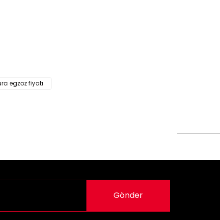
siz gördüğünüz noktaları öneri formunu kullanarak
n!
a egzoz fiyatı
Gönder