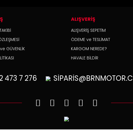
İŞ
ALIŞVERİŞ
TAKİBİ
ALIŞVERİŞ SEPETİM
ÖZLEŞMESİ
ÖDEME ve TESLİMAT
K ve GÜVENLİK
KARGOM NEREDE?
İTİKASI
HAVALE BİLDİR
2
473 7 276
SİPARİS@BRNMOTOR.C