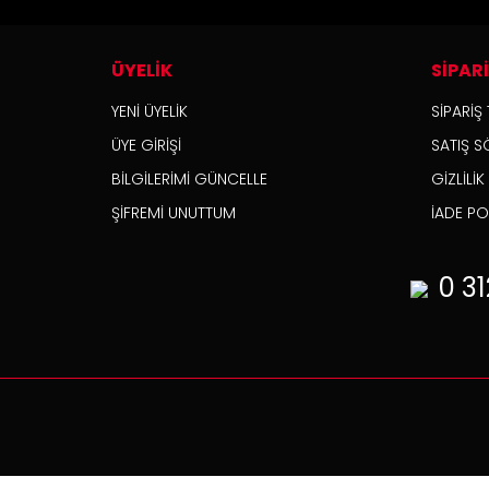
ÜYELİK
SİPAR
YENİ ÜYELİK
SİPARİŞ 
ÜYE GİRİŞİ
SATIŞ S
BİLGİLERİMİ GÜNCELLE
GİZLİLİ
ŞİFREMİ UNUTTUM
İADE POL
0 31