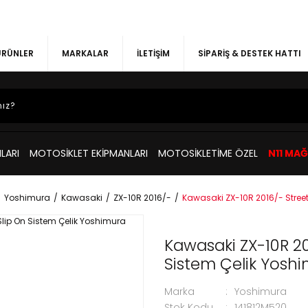
 ÜRÜNLER
MARKALAR
İLETİŞİM
SİPARİŞ & DESTEK HATTI
LARI
MOTOSİKLET EKİPMANLARI
MOTOSİKLETİME ÖZEL
N11 MA
Yoshimura
Kawasaki
ZX-10R 2016/-
Kawasaki ZX-10R 2016/- Street
Kawasaki ZX-10R 20
Sistem Çelik Yosh
Marka
Yoshimura
Stok Kodu
141812M520