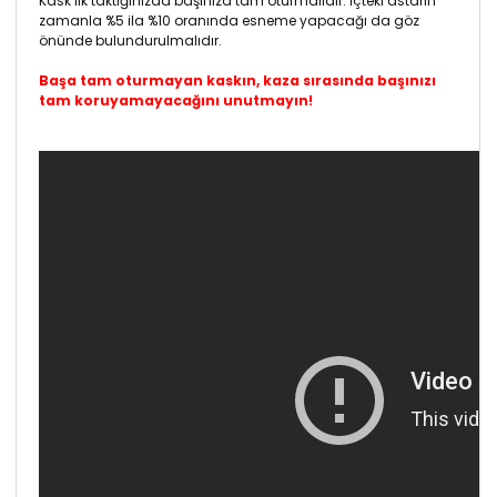
Kask ilk taktığınızda başınıza tam oturmalıdır. İçteki astarın
zamanla %5 ila %10 oranında esneme yapacağı da göz
önünde bulundurulmalıdır.
Başa tam oturmayan kaskın, kaza sırasında başınızı
tam koruyamayacağını unutmayın!