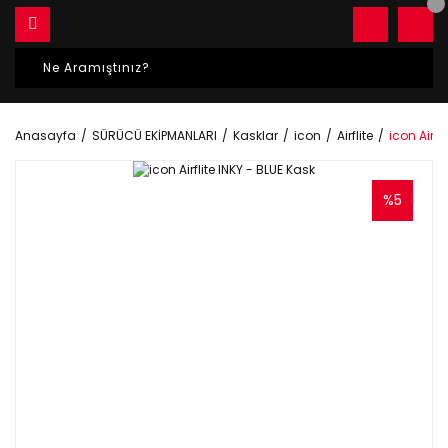
Anasayfa
SÜRÜCÜ EKİPMANLARI
Kasklar
icon
Airflite
icon Airfl
%5