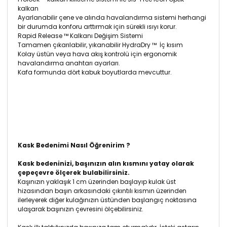
kalkan
Ayarlanabilir çene ve alında havalandırma sistemi herhangi
bir durumda konforu arttırmak için sürekli ısıyı korur.
Rapid Release ™ Kalkanı Değişim Sistemi
Tamamen çıkarılabilir, yıkanabilir HydraDry ™ İç kısım
Kolay üstün veya hava akış kontrolü için ergonomik
havalandırma anahtarı ayarları.
Kafa formunda dört kabuk boyutlarda mevcuttur.
Kask Bedenimi Nasıl Öğrenirim ?
Kask bedeninizi, başınızın alın kısmını yatay olarak
çepeçevre ölçerek bulabilirsiniz.
Kaşınızın yaklaşık 1 cm üzerinden başlayıp kulak üst
hizasından başın arkasındaki çıkıntılı kısmın üzerinden
ilerleyerek diğer kulağınızın üstünden başlangıç noktasına
ulaşarak başınızın çevresini ölçebilirsiniz.