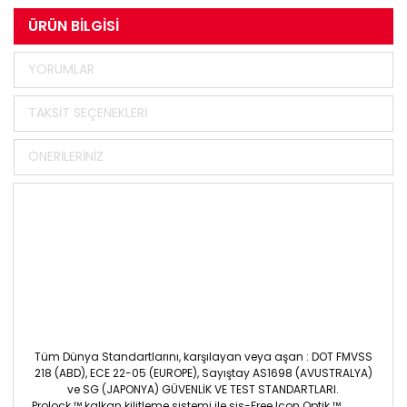
ÜRÜN BILGISI
YORUMLAR
TAKSIT SEÇENEKLERI
ÖNERILERINIZ
Tüm Dünya Standartlarını, karşılayan veya aşan : DOT FMVSS
218 (ABD), ECE 22-05 (EUROPE), Sayıştay AS1698 (AVUSTRALYA)
ve SG (JAPONYA) GÜVENLİK VE TEST STANDARTLARI.
Prolock ™ kalkan kilitleme sistemi ile sis-Free Icon Optik ™