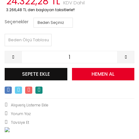
24.322,28 TL
KDV Dahil
3.266,48 TL den başlayan taksitlerle!!
Seçenekler
Beden Ölçü Tablosu
SEPETE EKLE
HEMEN AL
Yorum Yaz
Tavsiye Et