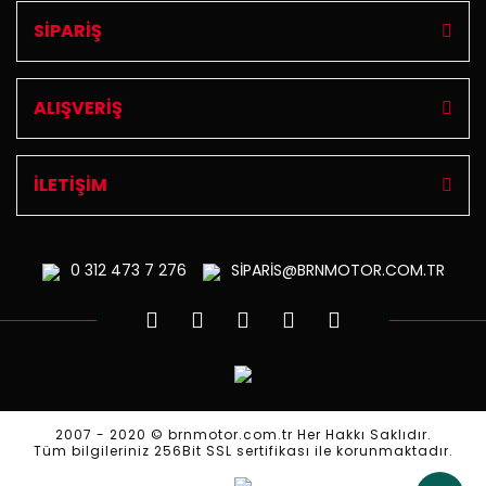
SİPARİŞ
ALIŞVERİŞ
İLETİŞİM
0 312
473 7 276
SİPARİS@BRNMOTOR.COM.TR
2007 - 2020 © brnmotor.com.tr Her Hakkı Saklıdır.
Tüm bilgileriniz 256Bit SSL sertifikası ile korunmaktadır.