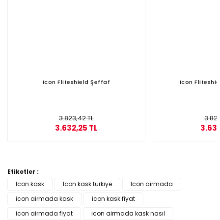
Gönder
Icon Fliteshield Şeffaf
Icon Fliteshi
3.823,42 TL
3.823
3.632,25 TL
3.632
Etiketler :
Icon kask
Icon kask türkiye
Icon airmada
icon airmada kask
icon kask fiyat
icon airmada fiyat
icon airmada kask nasıl