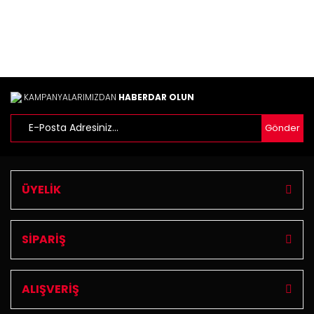
Ürün fiyatı diğer sitelerden daha pahalı.
Bu ürüne benzer farklı alternatifler olmalı.
KAMPANYALARIMIZDAN
HABERDAR OLUN
Gönder
Gönder
ÜYELİK
SİPARİŞ
ALIŞVERİŞ