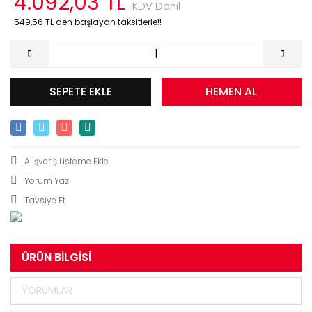
4.092,03 TL
KDV Dahil
549,56 TL den başlayan taksitlerle!!
SEPETE EKLE
HEMEN AL
Yorum Yaz
Tavsiye Et
ÜRÜN BILGISI
YORUMLAR