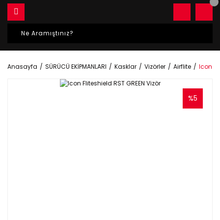
Anasayfa
SÜRÜCÜ EKİPMANLARI
Kasklar
Vizörler
Airflite
Icon Fl
%5