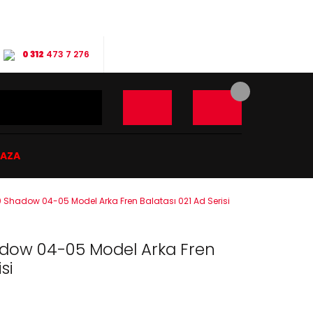
0 312
473 7 276
ĞAZA
 Shadow 04-05 Model Arka Fren Balatası 021 Ad Serisi
adow 04-05 Model Arka Fren
si