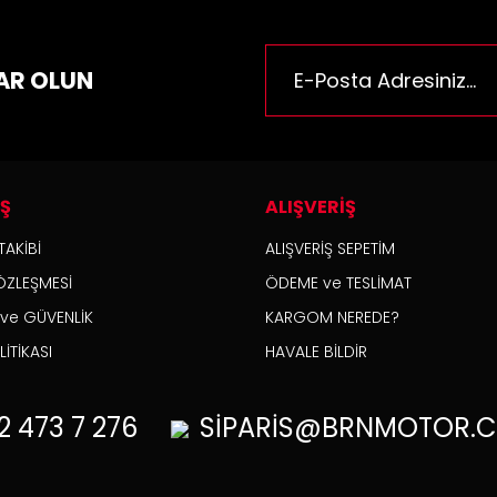
n bilgilerinde hatalar bulunuyor.
n fiyatı diğer sitelerden daha pahalı.
AR OLUN
rüne benzer farklı alternatifler olmalı.
İŞ
ALIŞVERİŞ
Gönder
TAKİBİ
ALIŞVERİŞ SEPETİM
ÖZLEŞMESİ
ÖDEME ve TESLİMAT
K ve GÜVENLİK
KARGOM NEREDE?
İTİKASI
HAVALE BİLDİR
2
473 7 276
SİPARİS@BRNMOTOR.C