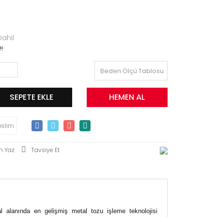
ahil
!!
Beden Ölçü Tablosu
SEPETE EKLE
HEMEN AL
eslim
m Yaz
Tavsiye Et
l alanında en gelişmiş metal tozu işleme teknolojisi