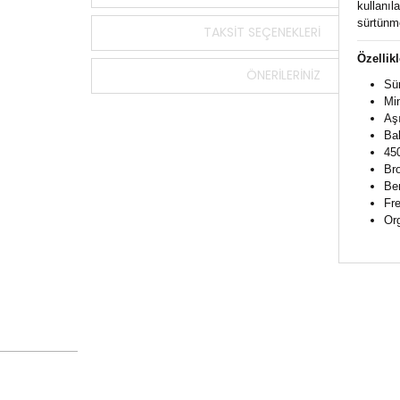
kullanıl
sürtünme
TAKSIT SEÇENEKLERI
Özellikl
ÖNERILERINIZ
Sü
Min
Aşı
Bal
45
Bro
Ben
Fre
Org
Bu ürün
tarafımı
Görüş v
Ürü
Ürü