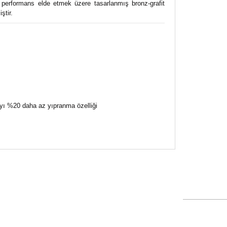
ün performans elde etmek üzere tasarlanmış bronz-grafit
ştir.
ayı %20 daha az yıpranma özelliği
siz gördüğünüz noktaları öneri formunu kullanarak
n!