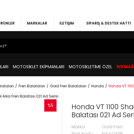
 ÜRÜNLER
MARKALAR
İLETİŞİM
SİPARİŞ & DESTEK HATTI
LARI
MOTOSİKLET EKİPMANLARI
MOTOSİKLETİME ÖZEL
N11 MA
lataları
Fren Balataları
Gold Fren Balataları
Honda
Honda VT 1100
Honda VT 1100 Sh
%5
Balatası 021 Ad Seri
Marka
Gold Fren
Stok Kodu
FGJLQX28