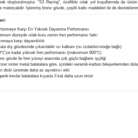
arak oluşturulmuştur. "S3 Racing", özellikle ıslak yol koşullarında da üst
 materyalidir. İşlenmiş bronz gövde, çeşitli katkı maddeleri ile de desteklenmi
eri:
rtünmeye Karşı En Yüksek Dayanma Performansı
imum düzeyde ıslak-kuru zemin fren performansı farkı
nmaya karşı dayanıklılık
ata dış gövdesinde çıkarılabilir ısı kalkanı (ısı izolatörü-isteğe bağlı)
0°C'ye kadar yüksek fren performansı (maksimum 800°C)
nz gövde ile fren yüzeyi arasında çok güçlü bağlantı işçiliği
zer sinter metal balatalara göre, içindeki seramik-karbon bileşenlerinden dol
n diski üzerinde daha az aşındırıcı etki
anik-kevlar balatalara kıyasla 3 kat daha uzun ömür
ün fiyat bilgisi, resim, ürün açıklamalarında ve diğer konularda yeter
za iletebilirsiniz.
Bu ürüne ilk yorumu siz yapı
e önerileriniz için teşekkür ederiz.
n resmi kalitesiz, bozuk veya görüntülenemiyor.
Yorum Yaz
n açıklamasında eksik bilgiler bulunuyor.