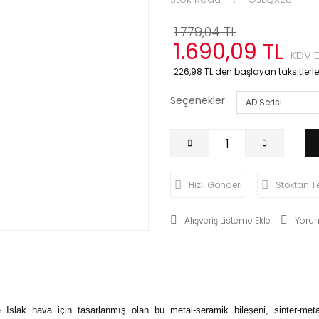
1.779,04 TL
1.690,09 TL
KDV D
226,98 TL den başlayan taksitlerle
Seçenekler
Hızlı Gönderi
Stoktan T
Yoru
 Islak hava için tasarlanmış olan bu metal-seramik bileşeni, sinter-meta