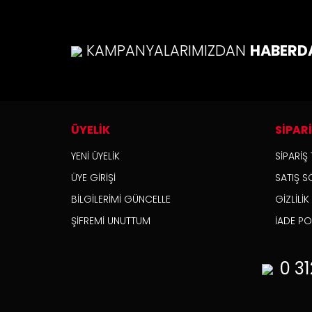
Ürü
Ürü
KAMPANYALARIMIZDAN
HABERD
Bu ü
ÜYELİK
SİPAR
YENİ ÜYELİK
SİPARİŞ 
ÜYE GİRİŞİ
SATIŞ S
BİLGİLERİMİ GÜNCELLE
GİZLİLİ
ŞİFREMİ UNUTTUM
İADE POL
0 31