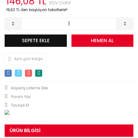
146,08 TL
KDV Dahil
19,62 TL den başlayan taksitlerle!!
SEPETE EKLE
HEMEN AL
Aynı gün kargo
Yorum Yaz
Tavsiye Et
ÜRÜN BILGISI