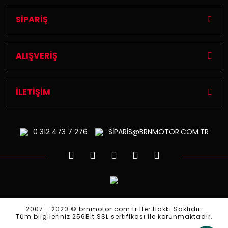
SİPARİŞ
ALIŞVERİŞ
İLETİŞİM
0 312
473 7 276
SİPARİS@BRNMOTOR.COM.TR
2007 - 2020 © brnmotor.com.tr Her Hakkı Saklıdır.
Tüm bilgileriniz 256Bit SSL sertifikası ile korunmaktadır.