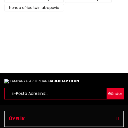
Yorum Yaz
Ürün resmi kalitesiz, bozuk veya görüntülenemiyor.
honda africa twin akrapovic
Ürün açıklamasında eksik bilgiler bulunuyor.
Ürün bilgilerinde hatalar bulunuyor.
Ürün fiyatı diğer sitelerden daha pahalı.
Bu ürüne benzer farklı alternatifler olmalı.
Gönder
KAMPANYALARIMIZDAN
HABERDAR OLUN
Gönder
ÜYELİK