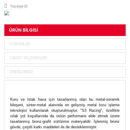
Tavsiye Et
ÜRÜN BILGISI
YORUMLAR
TAKSIT SEÇENEKLERI
ÖNERILERINIZ
Kuru ve Islak hava için tasarlanmış olan bu metal-seramik
bileşeni, sinter-metal alanında en gelişmiş metal tozu işleme
teknolojisi kullanılarak oluşturulmuştur. "S3 Racing", özellikle
ıslak yol koşullarında da üstün performans elde etmek üzere
tasarlanmış bronz-grafit sürtünme materyalidir. İşlenmiş bronz
gövde, çeşitli katkı maddeleri ile de desteklenmiştir.