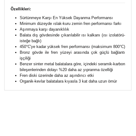
Özellikleri:
Sürtünmeye Karşı En Yüksek Dayanma Performansı
Minimum düzeyde ıslak-kuru zemin fren performansı farkı
Aşınmaya karşı dayanıklılık
Balata dış gövdesinde çıkarılabilir ısı kalkanı (ısı izolatörü-
isteğe bağlı)
450°C'ye kadar yüksek fren performansı (maksimum 800°C)
Bronz gövde ile fren yüzeyi arasında çok güçlü bağlantı
işçiliği
Benzer sinter metal balatalara göre, içindeki seramik-karbon
bileşenlerinden dolayı %20 daha az yıpranma özelliği
Fren diski üzerinde daha az aşındırıcı etki
Organik-kevlar balatalara kıyasla 3 kat daha uzun ömür
Bu ürünün fiyat bilgisi, resim, ürün açıklamalarında ve
diğer konularda yetersiz gördüğünüz noktaları öneri
Bu ürüne ilk yorumu siz yapın!
formunu kullanarak tarafımıza iletebilirsiniz.
Görüş ve önerileriniz için teşekkür ederiz.
Yorum Yaz
Ürün resmi kalitesiz, bozuk veya görüntülenemiyor.