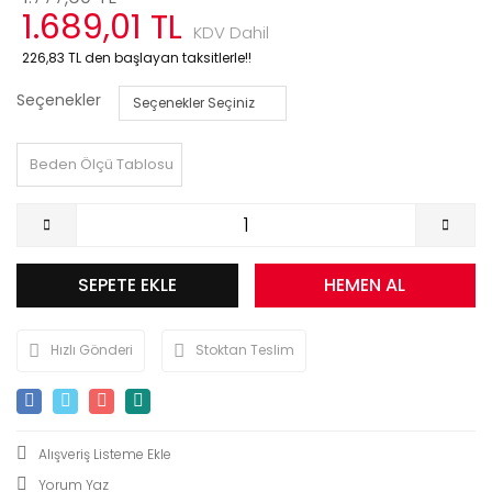
1.689,01 TL
KDV Dahil
226,83 TL den başlayan taksitlerle!!
Seçenekler
Beden Ölçü Tablosu
SEPETE EKLE
HEMEN AL
Hızlı Gönderi
Stoktan Teslim
Yorum Yaz