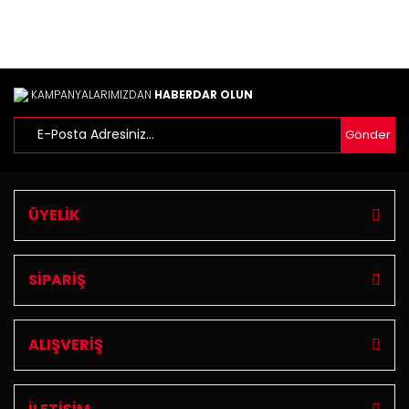
Ürün açıklamasında eksik bilgiler bulunuyor.
Ürün bilgilerinde hatalar bulunuyor.
Ürün fiyatı diğer sitelerden daha pahalı.
Bu ürüne benzer farklı alternatifler olmalı.
KAMPANYALARIMIZDAN
HABERDAR OLUN
Gönder
Gönder
ÜYELİK
SİPARİŞ
ALIŞVERİŞ