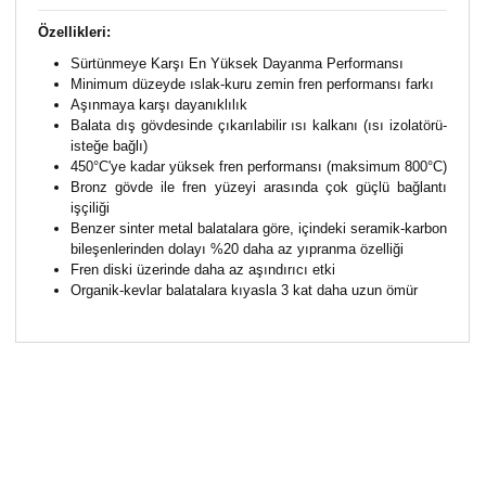
Özellikleri:
Sürtünmeye Karşı En Yüksek Dayanma Performansı
Minimum düzeyde ıslak-kuru zemin fren performansı farkı
Aşınmaya karşı dayanıklılık
Balata dış gövdesinde çıkarılabilir ısı kalkanı (ısı izolatörü-
isteğe bağlı)
450°C'ye kadar yüksek fren performansı (maksimum 800°C)
Bronz gövde ile fren yüzeyi arasında çok güçlü bağlantı
işçiliği
Benzer sinter metal balatalara göre, içindeki seramik-karbon
bileşenlerinden dolayı %20 daha az yıpranma özelliği
Fren diski üzerinde daha az aşındırıcı etki
Organik-kevlar balatalara kıyasla 3 kat daha uzun ömür
Bu ürünün fiyat bilgisi, resim, ürün açıklamalarında ve
diğer konularda yetersiz gördüğünüz noktaları öneri
Bu ürüne ilk yorumu siz yapın!
formunu kullanarak tarafımıza iletebilirsiniz.
Görüş ve önerileriniz için teşekkür ederiz.
Yorum Yaz