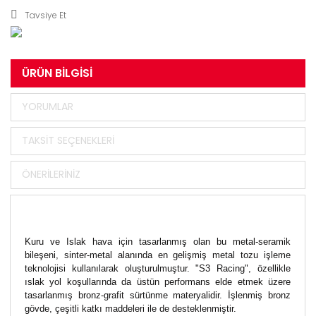
Tavsiye Et
ÜRÜN BILGISI
YORUMLAR
TAKSIT SEÇENEKLERI
ÖNERILERINIZ
Kuru ve Islak hava için tasarlanmış olan bu metal-seramik
bileşeni, sinter-metal alanında en gelişmiş metal tozu işleme
teknolojisi kullanılarak oluşturulmuştur. "S3 Racing", özellikle
ıslak yol koşullarında da üstün performans elde etmek üzere
tasarlanmış bronz-grafit sürtünme materyalidir. İşlenmiş bronz
gövde, çeşitli katkı maddeleri ile de desteklenmiştir.