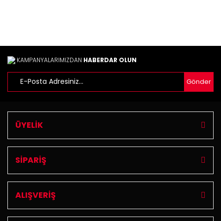
Ürün resmi kalitesiz, bozuk veya görüntülenemiyor.
Ürün açıklamasında eksik bilgiler bulunuyor.
Ürün bilgilerinde hatalar bulunuyor.
Ürün fiyatı diğer sitelerden daha pahalı.
Bu ürüne benzer farklı alternatifler olmalı.
KAMPANYALARIMIZDAN
HABERDAR OLUN
Gönder
Gönder
ÜYELİK
SİPARİŞ
ALIŞVERİŞ