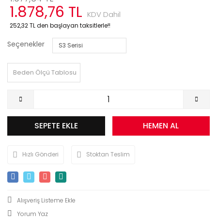
1.878,76 TL
KDV Dahil
252,32 TL den başlayan taksitlerle!!
Seçenekler
Beden Ölçü Tablosu
SEPETE EKLE
HEMEN AL
Hızlı Gönderi
Stoktan Teslim
Yorum Yaz