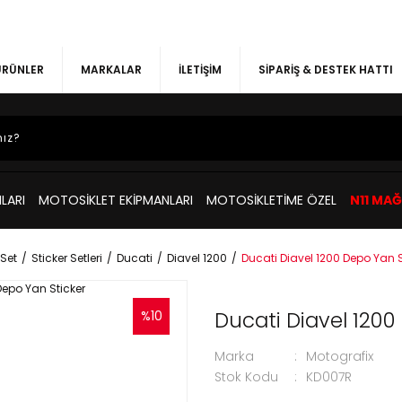
 ÜRÜNLER
MARKALAR
İLETİŞİM
SİPARİŞ & DESTEK HATTI
LARI
MOTOSİKLET EKİPMANLARI
MOTOSİKLETİME ÖZEL
N11 MA
Set
Sticker Setleri
Ducati
Diavel 1200
Ducati Diavel 1200 Depo Yan S
Ducati Diavel 1200
%10
Marka
Motografix
Stok Kodu
KD007R