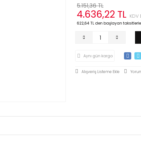
5.151,36 TL
4.636,22 TL
KDV 
622,64 TL den başlayan taksitlerle
Aynı gün kargo
Yoru