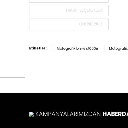
Bu ürün
tarafımı
TAKSIT SEÇENEKLERI
Görüş v
ÖNERILERINIZ
Ürü
Ürü
Ürü
Etiketler :
Motografix bmw s1000rr
Motografix
Ürü
Bu ü
KAMPANYALARIMIZDAN
HABERD