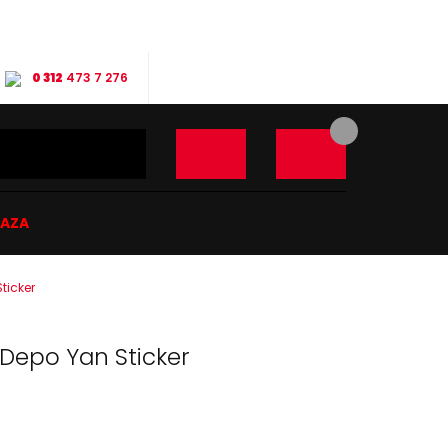
0 312
473 7 276
ĞAZA
ticker
 Depo Yan Sticker