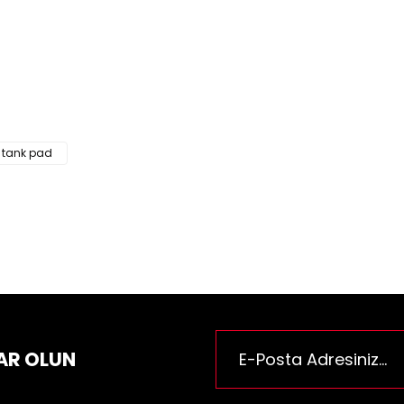
ün fiyat bilgisi, resim, ürün açıklamalarında ve diğer konularda yeter
za iletebilirsiniz.
Bu ürüne ilk yorumu siz yapı
e önerileriniz için teşekkür ederiz.
n resmi kalitesiz, bozuk veya görüntülenemiyor.
Yorum Yaz
n açıklamasında eksik bilgiler bulunuyor.
n bilgilerinde hatalar bulunuyor.
 tank pad
n fiyatı diğer sitelerden daha pahalı.
rüne benzer farklı alternatifler olmalı.
Gönder
AR OLUN