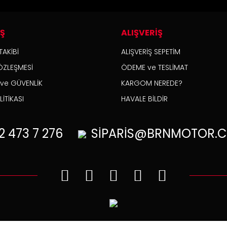
İŞ
ALIŞVERİŞ
TAKİBİ
ALIŞVERİŞ SEPETİM
ÖZLEŞMESİ
ÖDEME ve TESLİMAT
K ve GÜVENLİK
KARGOM NEREDE?
İTİKASI
HAVALE BİLDİR
2
473 7 276
SİPARİS@BRNMOTOR.C