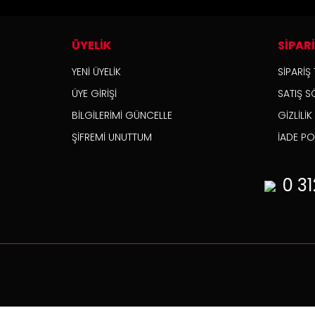
ÜYELİK
SİPAR
YENİ ÜYELİK
SİPARİŞ 
ÜYE GİRİŞİ
SATIŞ S
BİLGİLERİMİ GÜNCELLE
GİZLİLİ
ŞİFREMİ UNUTTUM
İADE POL
0 31