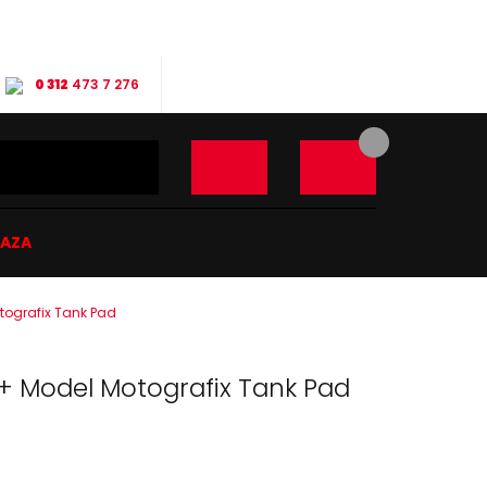
0 312
473 7 276
ĞAZA
ografix Tank Pad
+ Model Motografix Tank Pad