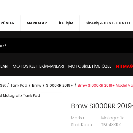
 ÜRÜNLER
MARKALAR
İLETİŞİM
SİPARİŞ & DESTEK HATTI
LARI
MOTOSİKLET EKİPMANLARI
MOTOSİKLETİME ÖZEL
N11 MA
Set
Tank Pad
Bmw
S1000RR 2019+
Bmw S1000RR 2019+ Model Mot
Bmw S1000RR 2019
Marka
Motografix
Stok Kodu
TB043KRK