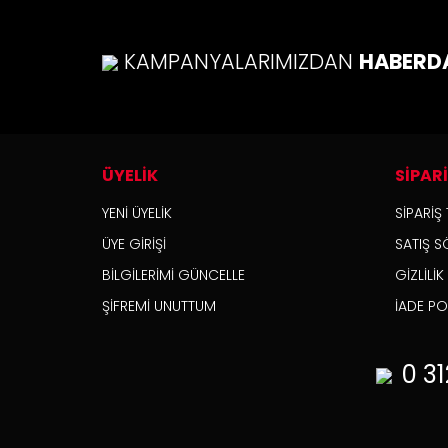
KAMPANYALARIMIZDAN
HABERD
ÜYELİK
SİPAR
YENİ ÜYELİK
SİPARİŞ 
ÜYE GİRİŞİ
SATIŞ S
Bmw S1000RR 2019+ Model Motografix T
BİLGİLERİMİ GÜNCELLE
GİZLİLİ
ŞİFREMİ UNUTTUM
İADE POL
1.250,00 TL
0 31