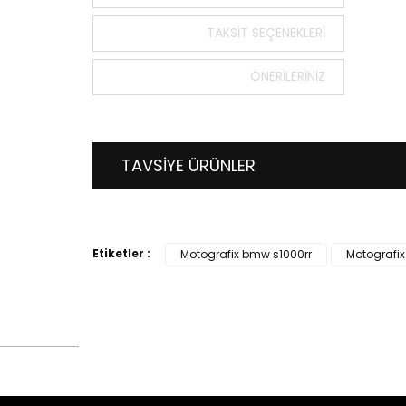
Bu ürün
tarafımı
TAKSIT SEÇENEKLERI
Görüş v
ÖNERILERINIZ
Ürü
Ürü
Ürü
TAVSİYE ÜRÜNLER
Ürü
Bu ü
Etiketler :
Motografix bmw s1000rr
Motografix