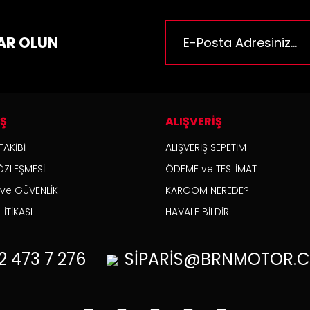
AR OLUN
İŞ
ALIŞVERİŞ
TAKİBİ
ALIŞVERİŞ SEPETİM
ÖZLEŞMESİ
ÖDEME ve TESLİMAT
ank Pad
Bmw S1000RR 2019+ Model Motografix Ta
K ve GÜVENLİK
KARGOM NEREDE?
İTİKASI
HAVALE BİLDİR
1.250,00 TL
2
473 7 276
SİPARİS@BRNMOTOR.C
Yeni