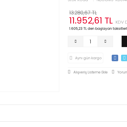
13.280,67 TL
11.952,61 TL
KDV D
1.605,23 TL den başlayan taksitlerl
Aynı gün kargo
Yoru