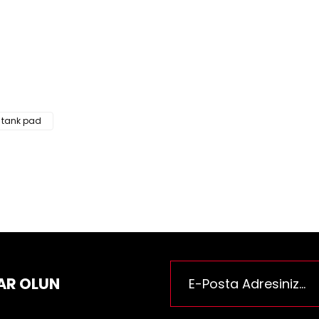
ün fiyat bilgisi, resim, ürün açıklamalarında ve diğer konularda yeter
za iletebilirsiniz.
Bu ürüne ilk yorumu siz yapı
e önerileriniz için teşekkür ederiz.
n resmi kalitesiz, bozuk veya görüntülenemiyor.
Yorum Yaz
n açıklamasında eksik bilgiler bulunuyor.
n bilgilerinde hatalar bulunuyor.
 tank pad
n fiyatı diğer sitelerden daha pahalı.
rüne benzer farklı alternatifler olmalı.
Gönder
AR OLUN