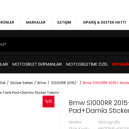
 ÜRÜNLER
MARKALAR
İLETİŞİM
SİPARİŞ & DESTEK HATTI
LARI
MOTOSİKLET EKİPMANLARI
MOTOSİKLETİME ÖZEL
N11 MA
Set
Sticker Setleri
Bmw
S1000RR 2015/-
Bmw S1000RR 2015+ Model
Bmw S1000RR 2015
%10
Pad+Damla Sticker
Marka
Motografix
Stok Kodu
NB013MS-KB01