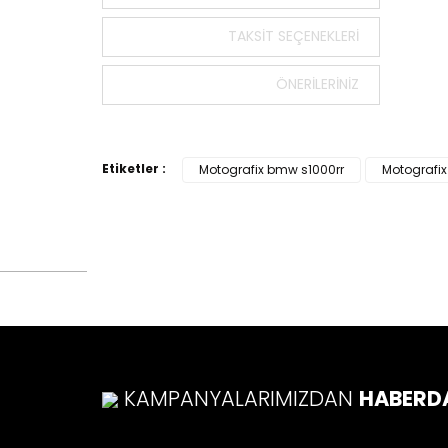
Bu ürün
tarafımı
TAKSIT SEÇENEKLERI
Görüş v
ÖNERILERINIZ
Ürü
Ürü
Ürü
Etiketler :
Motografix bmw s1000rr
Motografix
Ürü
Bu ü
KAMPANYALARIMIZDAN
HABERD