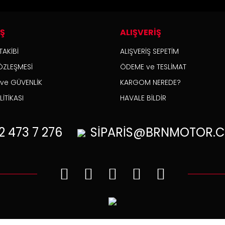
İŞ
ALIŞVERİŞ
TAKİBİ
ALIŞVERİŞ SEPETİM
ÖZLEŞMESİ
ÖDEME ve TESLİMAT
K ve GÜVENLİK
KARGOM NEREDE?
İTİKASI
HAVALE BİLDİR
2
473 7 276
SİPARİS@BRNMOTOR.C