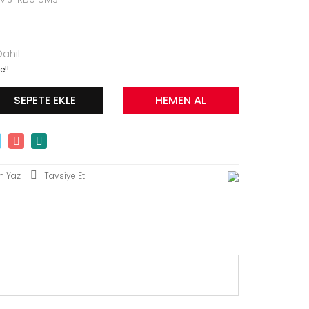
ahil
e!!
SEPETE EKLE
HEMEN AL
m Yaz
Tavsiye Et