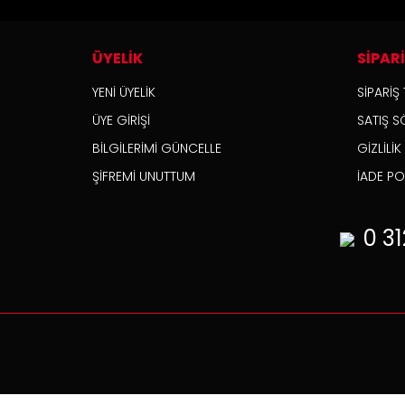
ÜYELİK
SİPAR
YENİ ÜYELİK
SİPARİŞ 
ÜYE GİRİŞİ
SATIŞ S
BİLGİLERİMİ GÜNCELLE
GİZLİLİ
ŞİFREMİ UNUTTUM
İADE POL
0 31