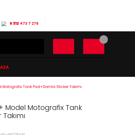
0 312
473 7 276
ĞAZA
 Motografix Tank Pad+Damla Sticker Takımı
+ Model Motografix Tank
 Takımı
4MS-RB015MS