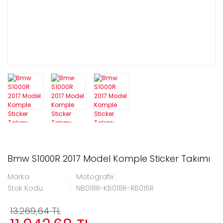
Bmw S1000R 2017 Model Komple Sticker Takımı
Marka
Motografix
Stok Kodu
NB018R-KB018R-RB016R
13.269,64 TL