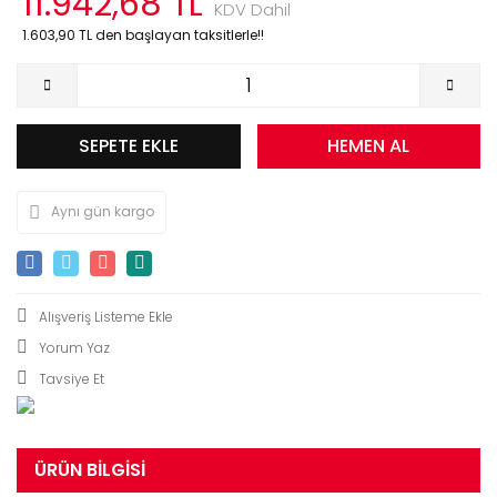
11.942,68 TL
KDV Dahil
1.603,90 TL den başlayan taksitlerle!!
SEPETE EKLE
HEMEN AL
Aynı gün kargo
Yorum Yaz
Tavsiye Et
ÜRÜN BILGISI