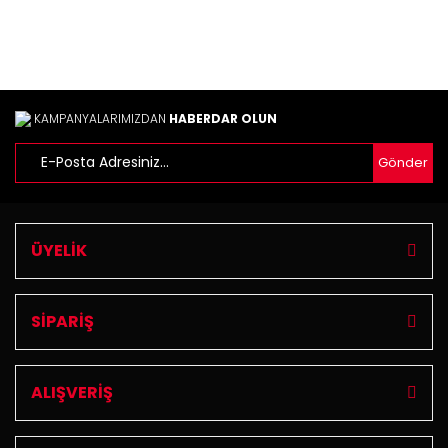
Ürün fiyatı diğer sitelerden daha pahalı.
Bu ürüne benzer farklı alternatifler olmalı.
KAMPANYALARIMIZDAN
HABERDAR OLUN
Gönder
Gönder
ÜYELİK
SİPARİŞ
ALIŞVERİŞ