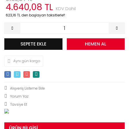
4.640,08 TL
KDV Dahil
623,16 TL den başlayan taksitlerle!!
SEPETE EKLE
HEMEN AL
Aynı gün kargo
Yorum Yaz
Tavsiye Et
ÜRÜN BILGISI