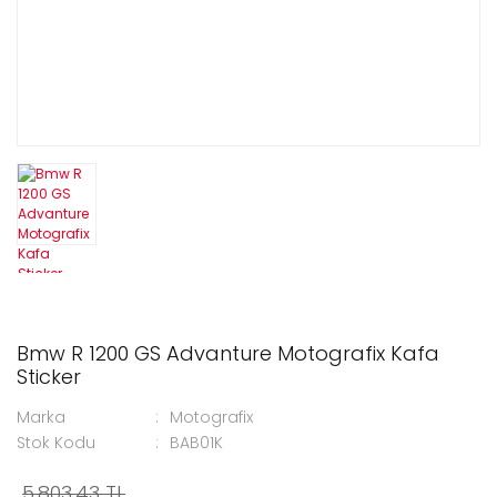
Bmw R 1200 GS Advanture Motografix Kafa
Sticker
Marka
Motografix
Stok Kodu
BAB01K
5.803,43 TL