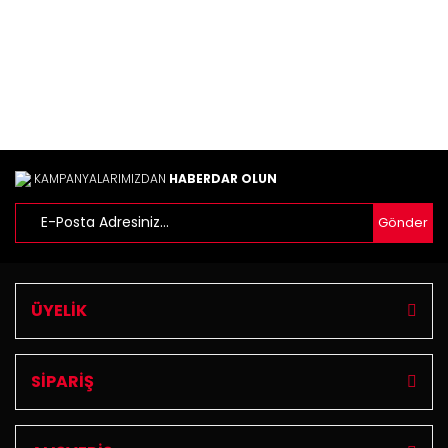
Ürün fiyatı diğer sitelerden daha pahalı.
Bu ürüne benzer farklı alternatifler olmalı.
Gönder
KAMPANYALARIMIZDAN
HABERDAR OLUN
Gönder
ÜYELİK
SİPARİŞ