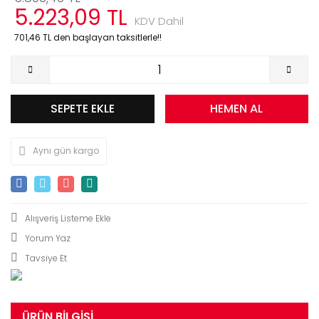
5.223,09 TL
KDV Dahil
701,46 TL den başlayan taksitlerle!!
SEPETE EKLE
HEMEN AL
Aynı gün kargo
Yorum Yaz
Tavsiye Et
ÜRÜN BILGISI