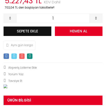
5.227,43 TL
KDV Dahil
702,04 TL den başlayan taksitlerle!!
SEPETE EKLE
HEMEN AL
Aynı gün kargo
Yorum Yaz
Tavsiye Et
ÜRÜN BILGISI