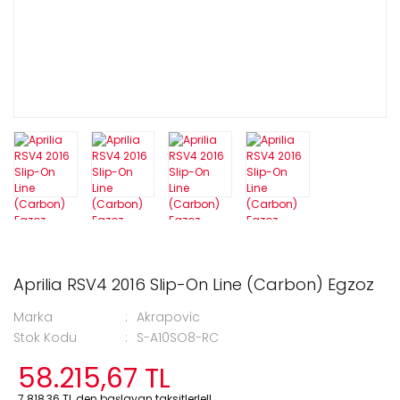
Aprilia RSV4 2016 Slip-On Line (Carbon) Egzoz
Marka
Akrapovic
Stok Kodu
S-A10SO8-RC
58.215,67 TL
7.818,36 TL den başlayan taksitlerle!!