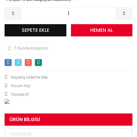
SEPETE EKLE
HEMEN AL
7 Günde Kargoda
Yorum Yaz
Tavsiye Et
ÜRÜN BILGISI
YORUMLAR