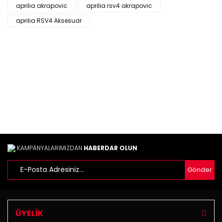
aprilia akrapovic
aprilia rsv4 akrapovic
Yorum Yaz
Ürün resmi kalitesiz, bozuk veya görüntülenemiyor.
aprilia RSV4 Aksesuar
Ürün açıklamasında eksik bilgiler bulunuyor.
Ürün bilgilerinde hatalar bulunuyor.
Ürün fiyatı diğer sitelerden daha pahalı.
Bu ürüne benzer farklı alternatifler olmalı.
Gönder
KAMPANYALARIMIZDAN
HABERDAR OLUN
Gönder
ÜYELİK