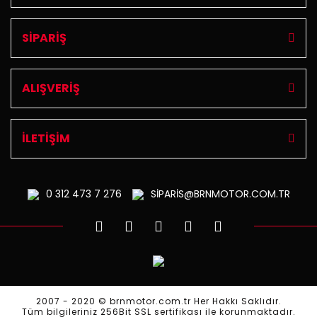
SİPARİŞ
ALIŞVERİŞ
İLETİŞİM
0 312
473 7 276
SİPARİS@BRNMOTOR.COM.TR
2007 - 2020 © brnmotor.com.tr Her Hakkı Saklıdır.
Tüm bilgileriniz 256Bit SSL sertifikası ile korunmaktadır.