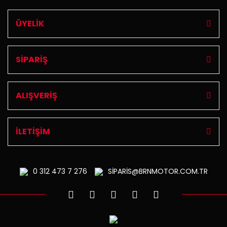
ÜYELİK
SİPARİŞ
ALIŞVERİŞ
İLETİŞİM
0 312
473 7 276
SİPARİS@BRNMOTOR.COM.TR