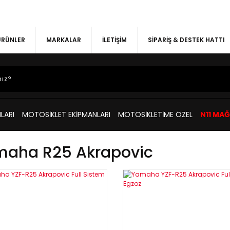
 ÜRÜNLER
MARKALAR
İLETİŞİM
SİPARİŞ & DESTEK HATTI
LARI
MOTOSİKLET EKİPMANLARI
MOTOSİKLETİME ÖZEL
N11 MA
aha R25 Akrapovic