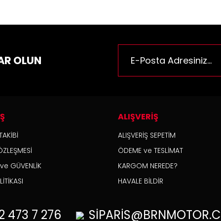
AR OLUN
İŞ
ALIŞVERİŞ
TAKİBİ
ALIŞVERİŞ SEPETİM
ÖZLEŞMESİ
ÖDEME ve TESLİMAT
K ve GÜVENLİK
KARGOM NEREDE?
İTİKASI
HAVALE BİLDİR
2
473 7 276
SİPARİS@BRNMOTOR.C