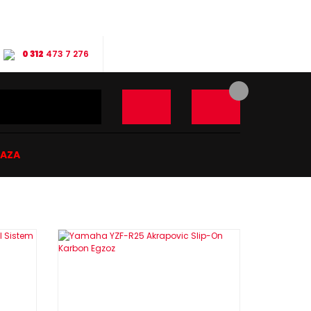
0 312
473 7 276
ĞAZA