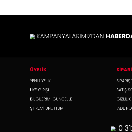
KAMPANYALARIMIZDAN
HABERD
ÜYELİK
SİPAR
YENİ ÜYELİK
SİPARİŞ 
ÜYE GİRİŞİ
SATIŞ S
BİLGİLERİMİ GÜNCELLE
GİZLİLİ
ŞİFREMİ UNUTTUM
İADE POL
0 31