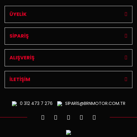
ÜYELİK
SİPARİŞ
ALIŞVERİŞ
İLETİŞİM
0 312
473 7 276
SİPARİS@BRNMOTOR.COM.TR