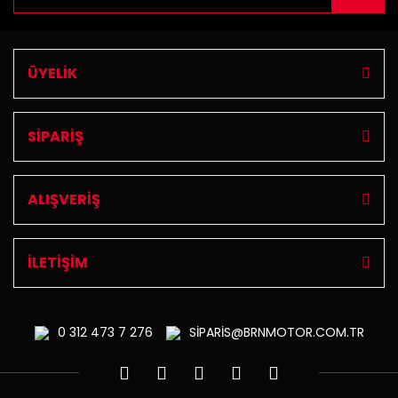
ÜYELİK
SİPARİŞ
ALIŞVERİŞ
İLETİŞİM
0 312
473 7 276
SİPARİS@BRNMOTOR.COM.TR