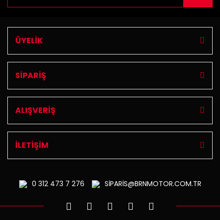
ÜYELİK
SİPARİŞ
ALIŞVERİŞ
İLETİŞİM
0 312
473 7 276
SİPARİS@BRNMOTOR.COM.TR