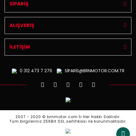
SİPARİŞ
ALIŞVERİŞ
İLETİŞİM
0 312
473 7 276
SİPARİS@BRNMOTOR.COM.TR
2007 - 2020 © brnmotor.com.tr Her Hakkı Saklıdır.
Tüm bilgileriniz 256Bit SSL sertifikası ile korunmaktadır.