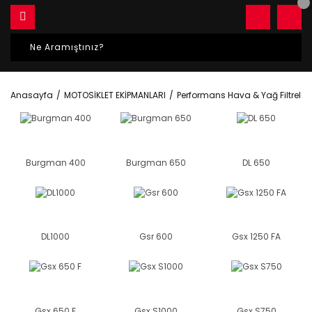
Anasayfa
MOTOSİKLET EKİPMANLARI
Performans Hava & Yağ Filtreleri
Burgman 400
Burgman 650
DL 650
DL1000
Gsr 600
Gsx 1250 FA
Gsx 650 F
Gsx S1000
Gsx S750