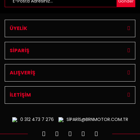
Gönder
ÜYELİK
SİPARİŞ
ALIŞVERİŞ
İLETİŞİM
0 312
473 7 276
SİPARİS@BRNMOTOR.COM.TR