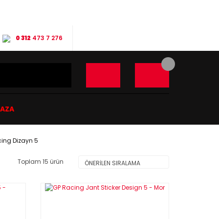
0 312
473 7 276
ĞAZA
ing Dizayn 5
Toplam 15 ürün