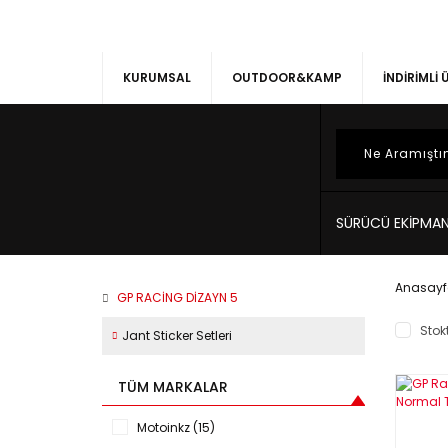
KURUMSAL
OUTDOOR&KAMP
İNDİRİMLİ
SÜRÜCÜ EKİPMAN
Anasayf
GP RACING DIZAYN 5
Stokt
Jant Sticker Setleri
TÜM MARKALAR
Motoinkz (15)