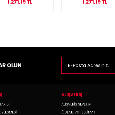
1.271,19 TL
1.271,19 TL
AR OLUN
İŞ
ALIŞVERİŞ
TAKİBİ
ALIŞVERİŞ SEPETİM
ÖZLEŞMESİ
ÖDEME ve TESLİMAT