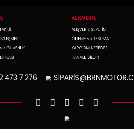
İŞ
ALIŞVERİŞ
TAKİBİ
ALIŞVERİŞ SEPETİM
ÖZLEŞMESİ
ÖDEME ve TESLİMAT
K ve GÜVENLİK
KARGOM NEREDE?
İTİKASI
HAVALE BİLDİR
2
473 7 276
SİPARİS@BRNMOTOR.C