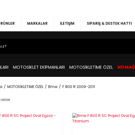
 ÜRÜNLER
MARKALAR
İLETİŞİM
SİPARİŞ & DESTEK HATTI
LARI
MOTOSİKLET EKİPMANLARI
MOTOSİKLETİME ÖZEL
N11 MA
a
MOTOSİKLETİME ÖZEL
Bmw
F 800 R 2009-2011
akiler