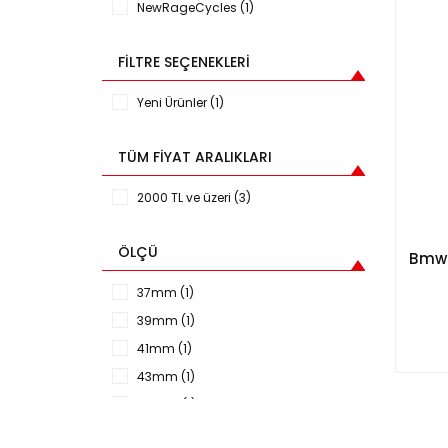
NewRageCycles (1)
FILTRE SEÇENEKLERI
Yeni Ürünler (1)
TÜM FIYAT ARALIKLARI
2000 TL ve üzeri (3)
ÖLÇÜ
Bmw 
37mm (1)
39mm (1)
41mm (1)
43mm (1)
45mm (1)
46mm (1)