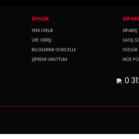
ÜYELİK
SİPAR
YENİ ÜYELİK
SİPARİŞ 
ÜYE GİRİŞİ
SATIŞ S
BİLGİLERİMİ GÜNCELLE
GİZLİLİ
ŞİFREMİ UNUTTUM
İADE POL
0 31