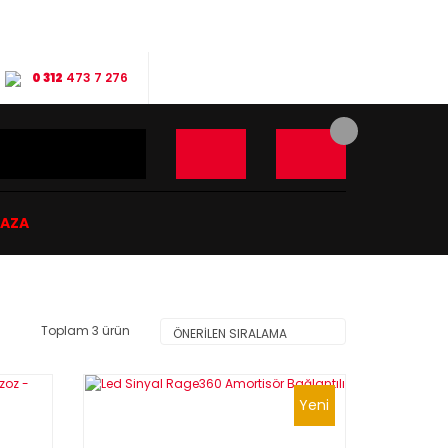
0 312
473 7 276
ĞAZA
Toplam 3 ürün
Yeni