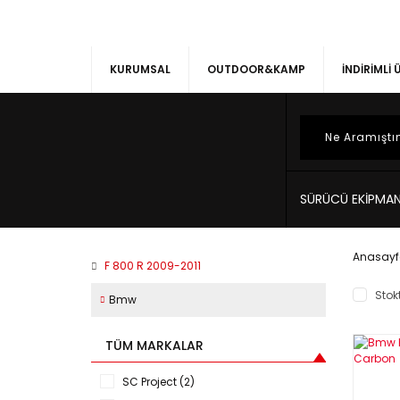
KURUMSAL
OUTDOOR&KAMP
İNDİRİMLİ
SÜRÜCÜ EKİPMAN
Anasayf
F 800 R 2009-2011
Stokt
Bmw
TÜM MARKALAR
SC Project (2)